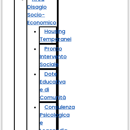
Disagio
Socio-
Economico
Housing
Temporanei
Pronto
Intervento
Sociale
Dote
Educativa
e di
Comunità
Consulenza
Psicologica
e