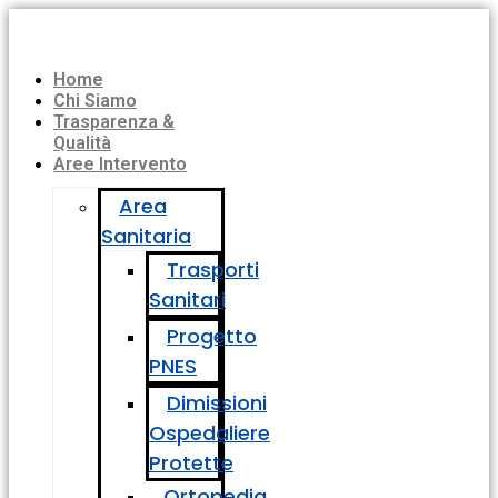
Home
Chi Siamo
Trasparenza &
Qualità
Aree Intervento
Area
Sanitaria
Trasporti
Sanitari
Progetto
PNES
Dimissioni
Ospedaliere
Protette
Ortopedia