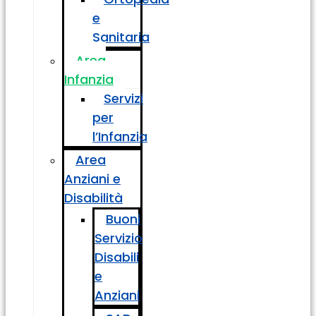
e
Sanitaria
Area
Infanzia
Servizi
per
l’Infanzia
Area
Anziani e
Disabilità
Buoni
Servizio
Disabili
e
Anziani