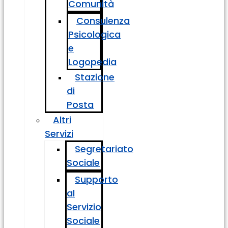
Comunità
Consulenza
Psicologica
e
Logopedia
Stazione
di
Posta
Altri
Servizi
Segretariato
Sociale
Supporto
al
Servizio
Sociale