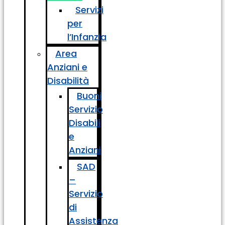
Servizi
per
l’Infanzia
Area
Anziani e
Disabilità
Buoni
Servizio
Disabili
e
Anziani
SAD
–
Servizio
di
Assistenza