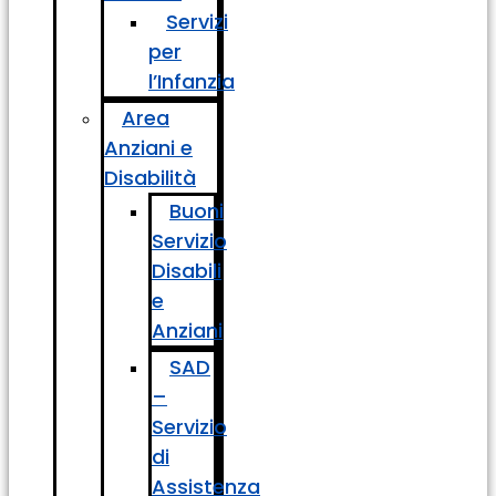
Servizi
per
l’Infanzia
Area
Anziani e
Disabilità
Buoni
Servizio
Disabili
e
Anziani
SAD
–
Servizio
di
Assistenza