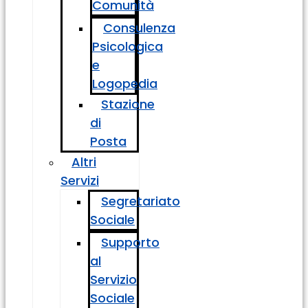
Comunità
Consulenza
Psicologica
e
Logopedia
Stazione
di
Posta
Altri
Servizi
Segretariato
Sociale
Supporto
al
Servizio
Sociale