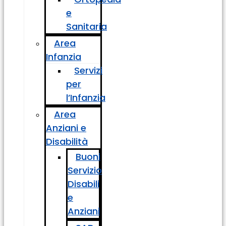
e
Sanitaria
Area
Infanzia
Servizi
per
l’Infanzia
Area
Anziani e
Disabilità
Buoni
Servizio
Disabili
e
Anziani