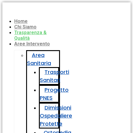
Home
Chi Siamo
Trasparenza &
Qualità
Aree Intervento
Area
Sanitaria
Trasporti
Sanitari
Progetto
PNES
Dimissioni
Ospedaliere
Protette
Ortopedia