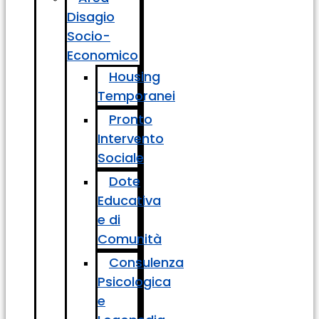
Disagio
Socio-
Economico
Housing
Temporanei
Pronto
Intervento
Sociale
Dote
Educativa
e di
Comunità
Consulenza
Psicologica
e