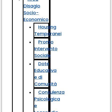
Disagio
Socio-
Economico
Housing
Temporanei
Pronto
Intervento
Sociale
Dote
Educativa
e di
Comunità
Consulenza
Psicologica
e