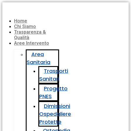
Home
Chi Siamo
Trasparenza &
Qualità
Aree Intervento
Area
Sanitaria
Trasporti
Sanitari
Progetto
PNES
Dimissioni
Ospedaliere
Protette
Ortopedia