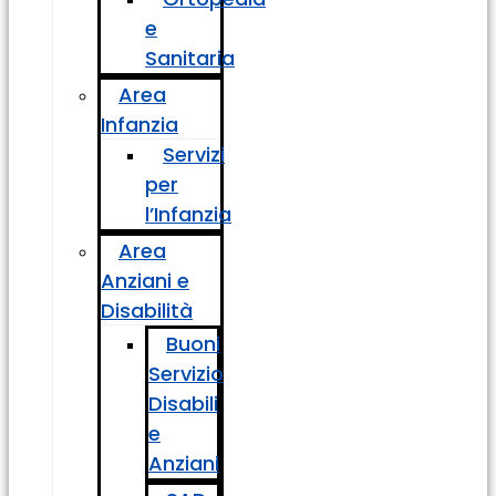
e
Sanitaria
Area
Infanzia
Servizi
per
l’Infanzia
Area
Anziani e
Disabilità
Buoni
Servizio
Disabili
e
Anziani