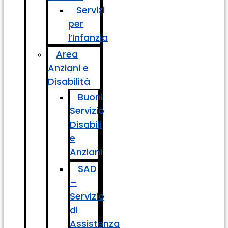
Servizi
per
l’Infanzia
Area
Anziani e
Disabilità
Buoni
Servizio
Disabili
e
Anziani
SAD
–
Servizio
di
Assistenza