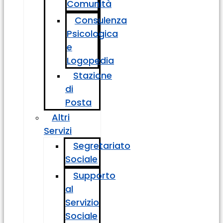
Comunità
Consulenza
Psicologica
e
Logopedia
Stazione
di
Posta
Altri
Servizi
Segretariato
Sociale
Supporto
al
Servizio
Sociale